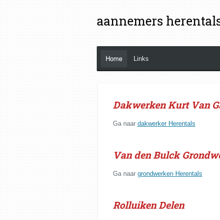
Ga
aannemers herental
direct
naar
de
hoofdinhoud
Home
Links
Dakwerken Kurt Van G
Ga naar
dakwerker Herentals
Van den Bulck Grondw
Ga naar
grondwerken Herentals
Rolluiken Delen