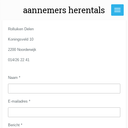
Ga
aannemers herentals
direct
naar
de
Rolluiken Delen
hoofdinhoud
Koningsveld 10
2200 Noorderwijk
014/26 22 41
Naam *
E-mailadres *
Bericht *