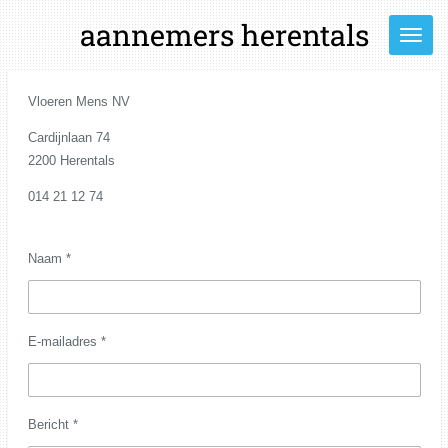
Ga
aannemers herentals
direct
naar
de
Vloeren Mens NV
hoofdinhoud
Cardijnlaan 74
2200 Herentals
014 21 12 74
Naam *
E-mailadres *
Bericht *